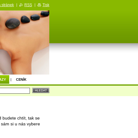
 stránek
RSS
Tisk
AZY
CENÍK
 budete chtít, tak se
 sám si u nás vybere