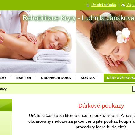
Úvodní stránka
Mapa
ŽBY
NÁŠ TÝM
ORDINAČNÍ DOBA
KONTAKT
DÁRKOVÉ POUK
kazy
Dárkové poukazy
Určíte si částku za kterou chcete poukaz koupit. A pokud
obdarovaný nedozví za jakou cenu jste poukaz koupili a
procedury kt
eré bude chtít.