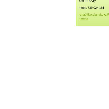
439 81 Kryry
mobil: 739 024 181
rehabili
tacejana
kova@
nam.cz