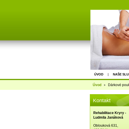
ÚVOD
NAŠE SLU
Úvod
Dárkové pou
Kontakt
Rehabilitace Kryry -
Ludmila Janáková
Oblouková 631,