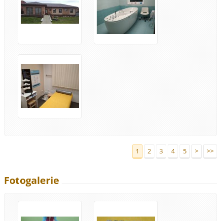
1
2
3
4
5
>
>>
Fotogalerie