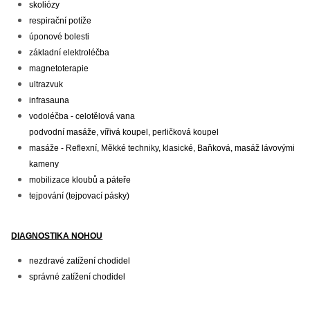
skoliózy
respirační potíže
úponové bolesti
základní elektroléčba
magnetoterapie
ultrazvuk
infrasauna
vodoléčba - celotělová vana
podvodní masáže, vířivá koupel, perličková koupel
masáže - Reflexní, Měkké techniky,
klasické, Baňková, masáž lávovými
kameny
mobilizace kloubů a páteře
tejpování (tejpovací pásky)
DIAGNOSTIKA NOHOU
nezdravé zatížení chodidel
správné zatížení chodidel